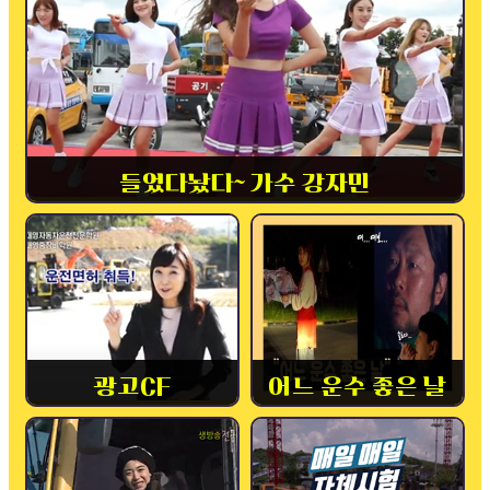
들었다놨다~ 가수 강자민
광고CF
어느 운수 좋은 날