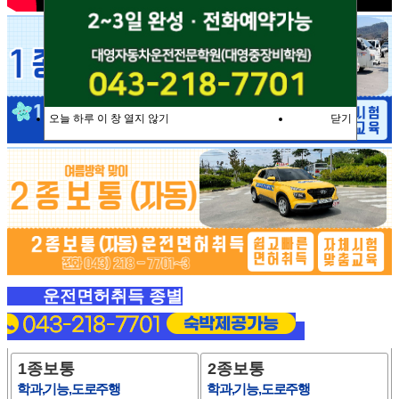
오늘 하루 이 창 열지 않기
닫기
운전면허취득 종별
1종보통
2종보통
학과,기능,도로주행
학과,기능,도로주행