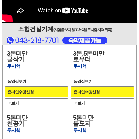
소형건설기계
(시험을 보지 않고 2~3일 무시험 자격 취득)
3톤미만
3톤,5톤미만
굴삭기
로우더
무시험
무시험
동영상보기
동영상보기
온라인수강신청
온라인수강신청
더보기
더보기
5톤미만
5톤미만
천공기
불도저
무시험
무시험