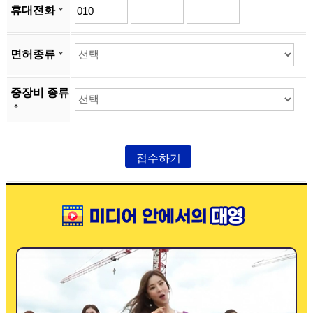
휴대전화
*
면허종류
*
중장비 종류
*
접수하기