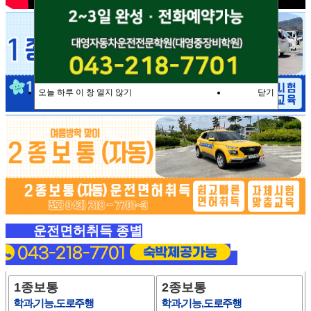
오늘 하루 이 창 열지 않기
닫기
운전면허취득 종별
1종보통
2종보통
학과,기능,도로주행
학과,기능,도로주행