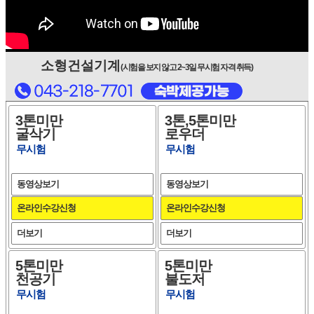
소형건설기계
(시험을 보지 않고 2~3일 무시험 자격 취득)
3톤미만
3톤,5톤미만
굴삭기
로우더
무시험
무시험
동영상보기
동영상보기
온라인수강신청
온라인수강신청
더보기
더보기
5톤미만
5톤미만
천공기
불도저
무시험
무시험