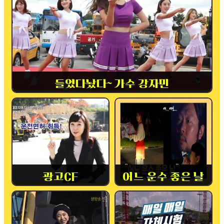
들었다놨다~ 가수 강자민
광고CF
어느 운수 좋은 날