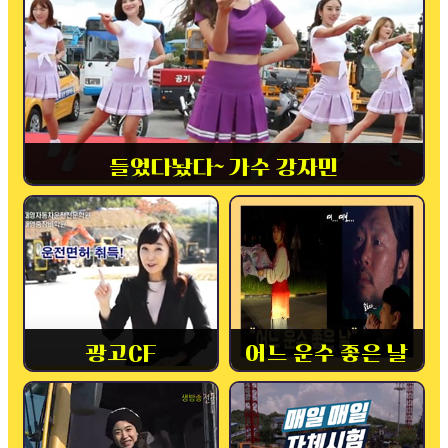
들었다놨다~ 가수 강자민
광고CF
어느 운수 좋은 날