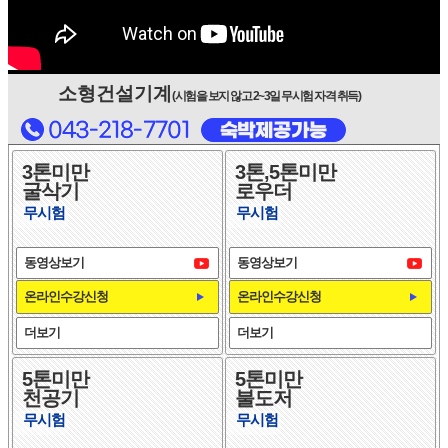
소형건설기계
(시험을 보지 않고 2~3일 무시험 자격 취득)
3톤미만
3톤,5톤미만
굴삭기
로우더
무시험
무시험
동영상보기
동영상보기
온라인수강신청
온라인수강신청
더보기
더보기
5톤미만
5톤미만
천공기
불도저
무시험
무시험