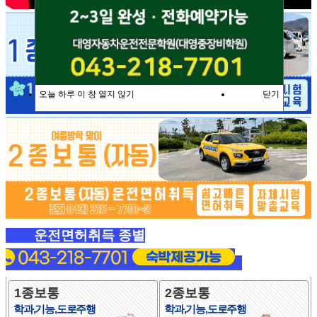
오늘 하루 이 창 열지 않기
닫기
운전면허취득 종별
1종보통
2종보통
학과,기능,도로주행
학과,기능,도로주행