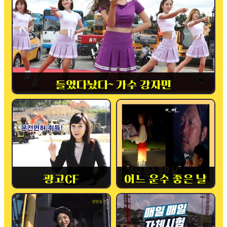
들었다놨다~ 가수 강자민
광고CF
어느 운수 좋은 날