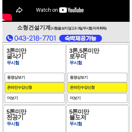
소형건설기계
(시험을 보지 않고 2~3일 무시험 자격 취득)
3톤미만
3톤,5톤미만
굴삭기
로우더
무시험
무시험
동영상보기
동영상보기
온라인수강신청
온라인수강신청
더보기
더보기
5톤미만
5톤미만
천공기
불도저
무시험
무시험