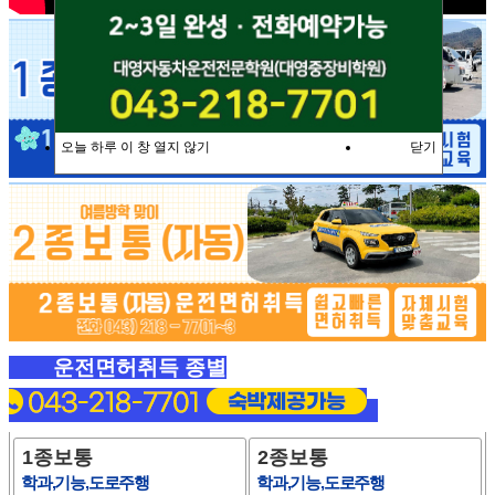
오늘 하루 이 창 열지 않기
닫기
운전면허취득 종별
1종보통
2종보통
학과,기능,도로주행
학과,기능,도로주행