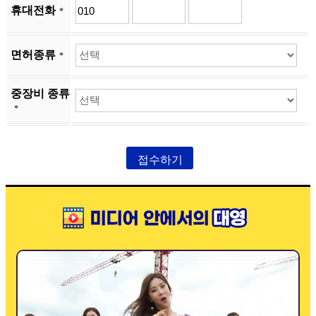
휴대전화
*
면허종류
*
중장비 종류
*
접수하기